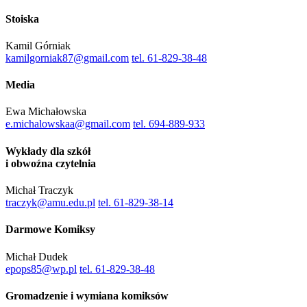
Stoiska
Kamil Górniak
kamilgorniak87@gmail.com
tel. 61-829-38-48
Media
Ewa Michałowska
e.michalowskaa@gmail.com
tel. 694-889-933
Wykłady dla szkół
i obwoźna czytelnia
Michał Traczyk
traczyk@amu.edu.pl
tel. 61-829-38-14
Darmowe Komiksy
Michał Dudek
epops85@wp.pl
tel. 61-829-38-48
Gromadzenie i wymiana komiksów