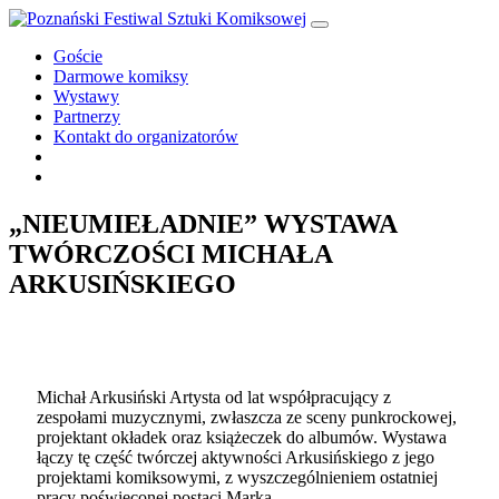
Przejdź
do
Goście
treści
Darmowe komiksy
Wystawy
Partnerzy
Kontakt do organizatorów
„NIEUMIEŁADNIE” WYSTAWA
TWÓRCZOŚCI MICHAŁA
ARKUSIŃSKIEGO
Michał Arkusiński Artysta od lat współpracujący z
zespołami muzycznymi, zwłaszcza ze sceny punkrockowej,
projektant okładek oraz książeczek do albumów. Wystawa
łączy tę część twórczej aktywności Arkusińskiego z jego
projektami komiksowymi, z wyszczególnieniem ostatniej
pracy poświęconej postaci Marka